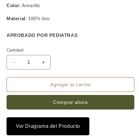
Color
: Amarillo
Material
: 100% lino
APROBADO POR PEDIATRAS
Cantidad
Reducir
Aumentar
cantidad
cantidad
para
para
Canguro
Canguro
Agregar al carrito
para
para
bebé
bebé
Comprar ahora
&quot;ST.
&quot;ST.
TROPEZ&quot;
TROPEZ&quot;
-
-
by
by
Ver Diagrama del Producto
Lechuxa
Lechuxa