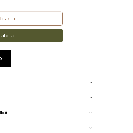
 carrito
&quot;
 ahora
o
NES