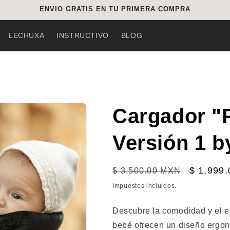
ENVIO GRATIS EN TU PRIMERA COMPRA
LECHUXA
INSTRUCTIVO
BLOG
Cargador "
Versión 1 
Precio
Precio
$ 1,999
$ 3,500.00 MXN
habitual
de
Impuestos incluidos.
oferta
Descubre la comodidad y el e
bebé ofrecen un diseño ergon