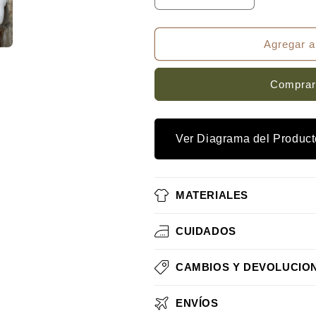
cantidad
cantidad
para
para
Cargador
Cargador
Agregar al
&quot;PRAGA&quot;
&quot;PRAGA
-
-
Comprar
Versión
Versión
1
1
by
by
Lechuxa
Lechuxa
Ver Diagrama del Product
MATERIALES
CUIDADOS
CAMBIOS Y DEVOLUCIO
ENVÍOS